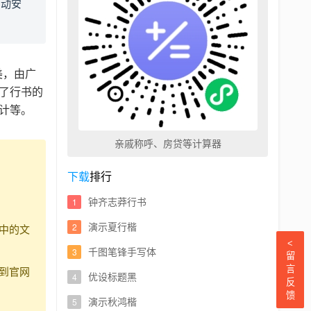
自动安
美，由广
了行书的
计等。
亲戚称呼、房贷等计算器
下载
排行
钟齐志莽行书
演示夏行楷
中的文
<
千图笔锋手写体
留
到官网
言
优设标题黑
反
馈
演示秋鸿楷