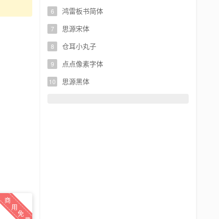
鸿雷板书简体
思源宋体
仓耳小丸子
点点像素字体
思源黑体
商
用
免