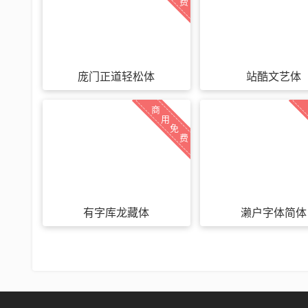
费
庞门正道轻松体
站酷文艺体
商
用
免
费
有字库龙藏体
濑户字体简体