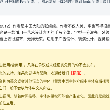
录（或者打开控制面板->字体），然后复制下载好的字体到 fonts 字体目录
SGB2312）作者是中国大陆的张缘缘。作者不仅人美，字也写得很
这是一款适用于艺术设计方面的手写字体，字型十分漂亮。延续
看上去很整齐，无拘无束，适用于广告设计、装潢设计、视觉设
自由使用(含商用)，凡存在争议或未经证实免费的均不会发布。
开您的支持，如果您觉得有帮助，欢迎给我们
【捐赠】
。
下名称为英文或者其他语言的字体（留意本页字体介绍中字体名后括号
它们一般不会以简体中文来命名。
做出说明。随着时间推移，字体的授权可能会产生变化，因此凡是能找
前往查看。