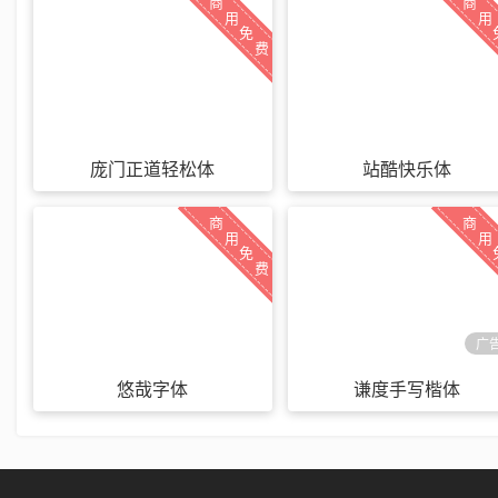
商
商
用
用
免
费
庞门正道轻松体
站酷快乐体
商
商
用
用
免
费
广
悠哉字体
谦度手写楷体