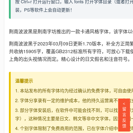
按 Ctrl+r 打开运行窗口，输入 fonts 打开字体目录（或
装，PS等软件上会自动更新！
荆南波波黑是荆南字坊推出的一款卡通风格字体，该字体以
荆南波波黑于2023年03月09日更新1.70版本，补全方
共收纳15905字，覆盖GB2312标准所有字符，可放心
上角的出头视情况而定。精心设计的日文假名和注音符号。
温馨提示
1. 本站发布的所有字体均为经过确认的免费字体，可自由使
2. 字体分享录有一定的维护成本，他的持久运营离不开您
<
3. 部分字体安装后，在软件中可能会找不到，可以找下名
留
言
字），这种情况主要是日文、韩文等非中文字体，因为它们
反
馈
4. 个别字体限制了免费商用的范围，已在字体介绍中做出